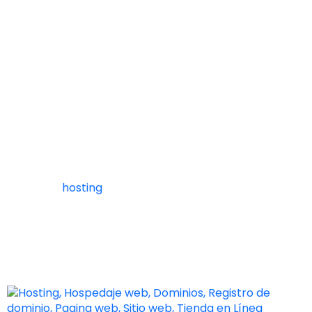
para mi tienda online con el mismo proveedor?
La verdad es que si, por experiencia propia, un buen
sistema de alojamiento casi tiene en automático un
confiable registro de dominio.
Es más relevante elegir a un buen proveedor de
hosting que uno de dominio porque no necesitarás
configurar más que los servidores DNS para que tu
tienda online funcione.
Te recomendamos Al Tiro como proveedor de
dominio y
hosting
, que te brindan la siguiente
promoción:
En la compra de tu dominio y
hosting (en su versión
CPANEL
ULTIMATE).