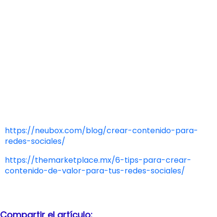
que los seguidores aprendan de manera entretenida.
Ya tienes 3 ideas excelentes de cómo comenzar a
crear contenido de valor en el marketing digital,
ahora sólo hace falta que las aterrices conforme a la
identidad de tu marca. Si tienes alguna duda sobre
cómo podrías implementarlas, siempre puedes
ponerte en contacto con nosotros.
Fuentes:
https://neubox.com/blog/crear-contenido-para-
redes-sociales/
https://themarketplace.mx/6-tips-para-crear-
contenido-de-valor-para-tus-redes-sociales/
Compartir el artículo: