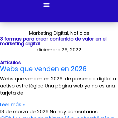
Al Tiro
Nosotros
Alojamiento
Servicios
Portafolio
Centro de noticias
Contacto
Acceso a clientes
Marketing Digital
,
Noticias
3 formas para crear contenido de valor en el
marketing digital
diciembre 26, 2022
Artículos
Webs que venden en 2026
Webs que venden en 2026: de presencia digital a
activo estratégico Una página web ya no es una
tarjeta de
Leer más »
13 de marzo de 2026
No hay comentarios