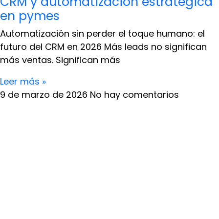
CRM y automatización estratégica
en pymes
Automatización sin perder el toque humano: el
futuro del CRM en 2026 Más leads no significan
más ventas. Significan más
Leer más »
9 de marzo de 2026
No hay comentarios
Actualmente con el fácil acceso a las redes sociales,
todas las personas que tienen un perfil en estas
plataformas pueden crear contenido, de hecho, esto
es una de las cosas más sencillas porque solamente
hace falta escribir un post, subir una imagen o incluso
grabar un video. Sin embargo, no todo lo que está en
las redes sociales es contenido de valor.
En el marketing digital, la creación del contenido de
valor es una de las partes más complicadas y que