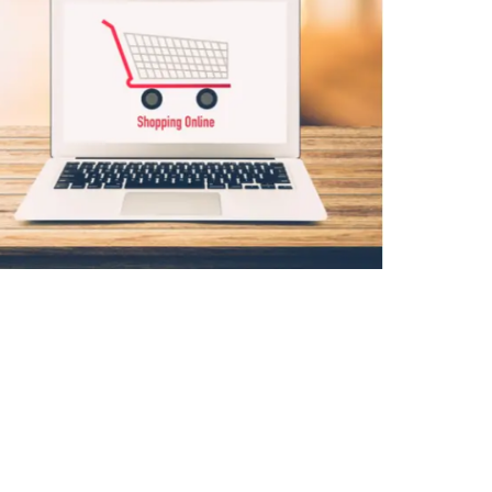
 todo.
da en línea, es que puedes vender muchísimas cosas, desde
u casa, hasta cosas intangibles como un curso, un libro
sas plataformas online para comprar y vender cosas tan grandes