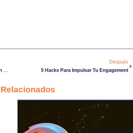
ue tener un sitio web para incrementar tus ventas es la mejor
bilidades para crear un sitio web o una tienda en línea que se
. Envíanos un mensaje y te haremos saber.
Después
5 Ideas De Contenido Para Ofrecer Tu Producto En Redes Sociales
5 Hacks Para Impulsar Tu Engagement
s Relacionados