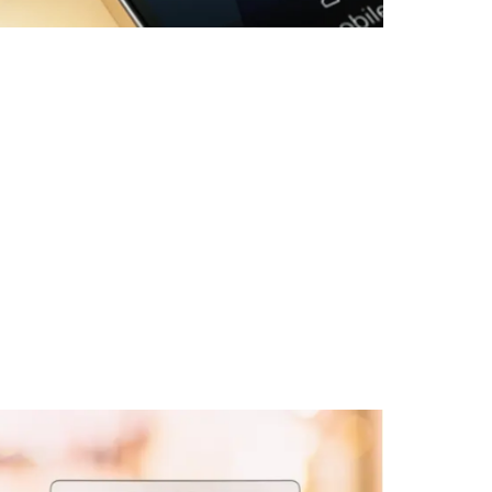
enimiento.
e commerce mencionan al momento de mencionar las cualidades
 una tienda física. Un e commerce tiene un costo mucho menor
ablemente menor a un comercio establecido. Y el mantenimiento
al comercial. Seguramente puedes imaginarlo, ¿no?
e procesos.
ada negocio, las opciones de pago son amplias y por lo general
 que facilita la decisión de compra. Además, el proceso de
a cabo a cualquier hora del día -o la noche- y no solamente en
entaja que debes aprovechar: concretar ventas, mientras