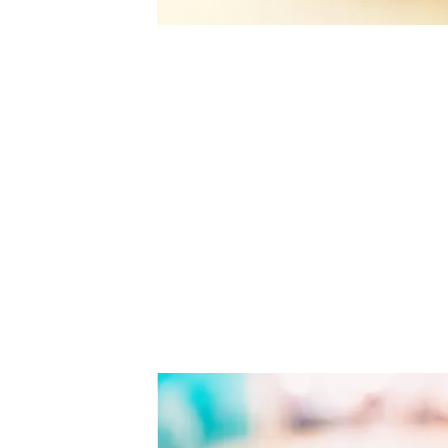
Bajo costo y mant
Seguramente es esta la ventaja que más expertos en 
de una tienda en línea; sobre todo en comparación con
al momento de implementarse; la inversión es consider
es mucho más sencillo y a bajo costo que el de un loc
Automatización d
El proceso de compra es muy particular de acuerdo a c
un e commerce permite ofrecer varios métodos de pago
compra a través de una tienda en línea puede llevarse 
horario hábil. Por lo que sin duda es una maravillosa v
duermes.