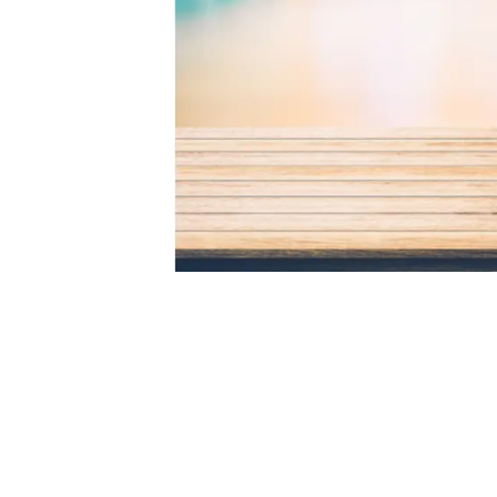
Puedes vender de
Otra de las cualidades o ventajas de un sitio con tien
cosas tangibles, como una libreta o un accesorio para t
electrónico. Incluso, se ha visto que han surgido diver
como un automóvil o una casa.