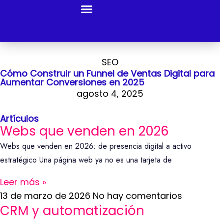
Al Tiro
Nosotros
Alojamiento
Servicios
Portafolio
Centro de noticias
Contacto
Acceso a clientes
SEO
Cómo Construir un Funnel de Ventas Digital para
Aumentar Conversiones en 2025
agosto 4, 2025
Artículos
Webs que venden en 2026
Webs que venden en 2026: de presencia digital a activo
estratégico Una página web ya no es una tarjeta de
Leer más »
13 de marzo de 2026
No hay comentarios
CRM y automatización