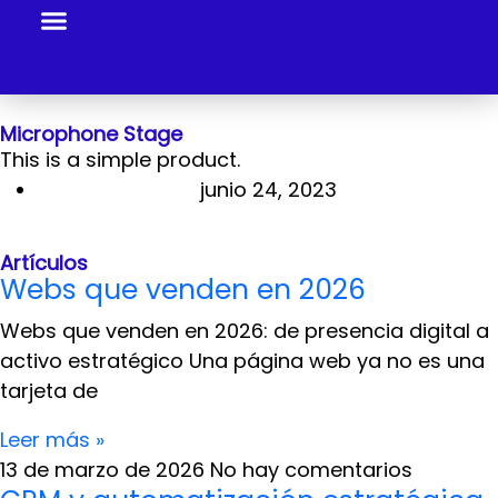
Al Tiro
Nosotros
Alojamiento
Servicios
Portafolio
Centro de noticias
Contacto
Acceso a clientes
Microphone Stage
This is a simple product.
junio 24, 2023
Artículos
Webs que venden en 2026
Webs que venden en 2026: de presencia digital a
activo estratégico Una página web ya no es una
tarjeta de
Leer más »
13 de marzo de 2026
No hay comentarios