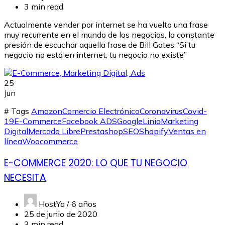
3 min read
Actualmente vender por internet se ha vuelto una frase
muy recurrente en el mundo de los negocios, la constante
presión de escuchar aquella frase de Bill Gates “Si tu
negocio no está en internet, tu negocio no existe”
25
Jun
# Tags
Amazon
Comercio Electrónico
Coronavirus
Covid-
19
E-Commerce
Facebook ADS
Google
Linio
Marketing
Digital
Mercado Libre
Prestashop
SEO
Shopify
Ventas en
línea
Woocommerce
E-COMMERCE 2020: LO QUE TU NEGOCIO
NECESITA
HostYa /
6 años
25 de junio de 2020
3 min read